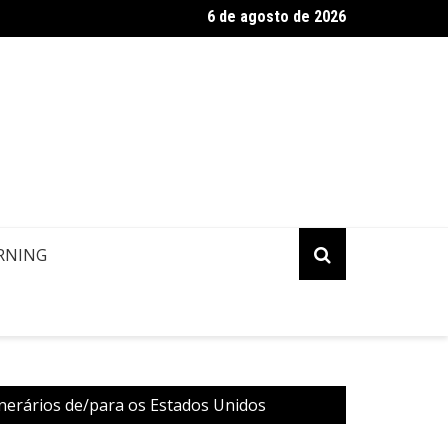
6 de agosto de 2026
ropa: Informação de contato de passageiros
RNING
erários de/para os Estados Unidos