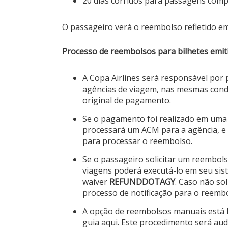
20 dias corridos para passagens comp
O passageiro verá o reembolso refletido e
Processo de reembolsos para bilhetes emit
A Copa Airlines será responsável por
agências de viagem, nas mesmas condi
original de pagamento.
Se o pagamento foi realizado em uma 
processará um ACM para a agência, e o
para processar o reembolso.
Se o passageiro solicitar um reembols
viagens poderá executá-lo em seu sist
waiver
REFUNDDOTAGY
. Caso não so
processo de notificação para o reemb
A opção de reembolsos manuais está 
guia
aqui
. Este procedimento será aud