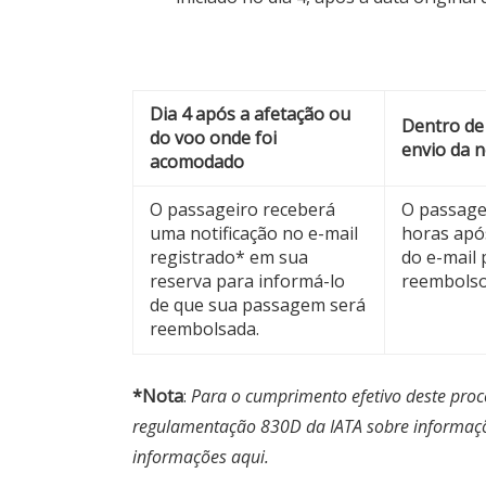
Dia 4 após a afetação ou
Dentro de
do voo onde foi
envio da n
acomodado
O passageiro receberá
O passage
uma notificação no e-mail
horas apó
registrado* em sua
do e-mail 
reserva para informá-lo
reembolso
de que sua passagem será
reembolsada.
*Nota
:
Para o cumprimento efetivo deste proce
regulamentação 830D da IATA sobre informaçõ
informações
aqui
.