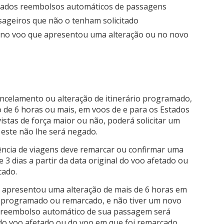
izados reembolsos automáticos de passagens
sageiros que não o tenham solicitado
 no voo que apresentou uma alteração ou no novo
ancelamento ou alteração de itinerário programado,
de 6 horas ou mais, em voos de e para os Estados
istas de força maior ou não, poderá solicitar um
 este não lhe será negado.
gência de viagens deve remarcar ou confirmar uma
 3 dias a partir da data original do voo afetado ou
cado.
e apresentou uma alteração de mais de 6 horas em
oi programado ou remarcado, e não tiver um novo
e reembolso automático de sua passagem será
l do voo afetado ou do voo em que foi remarcado.