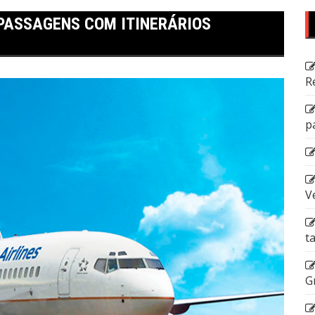
ASSAGENS COM ITINERÁRIOS
R
p
V
t
G