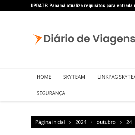
UPDATE: Panamá atualiza requisitos para entrada 
Copa – Atualização: Política de Alterações e Re
HOME
SKYTEAM
LINKPAG SKYT
SEGURANÇA
Página inicial
2024
outubro
24