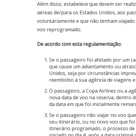
Além disso, estabelece que devem ser real
aéreas de/para os Estados Unidos, aos pas
voluntariamente e que não tenham viajado
voo reprogramado.
De acordo com esta regulamentação:
Se o passageiro foi afetado por um c
que cause um adiantamento ou atraso 
Unidos, seja por circunstâncias imprev
reembolso à sua
agência
de viagens e
O passageiro, a Copa Airlines ou a a
nova data de voo na reserva, dentro de
da data em que foi inicialmente remar
Se o passageiro não viajar no voo qu
seu itinerário, ou no novo voo que f
itinerário programado, o processo d
iniciado no dia 4, após a data origina