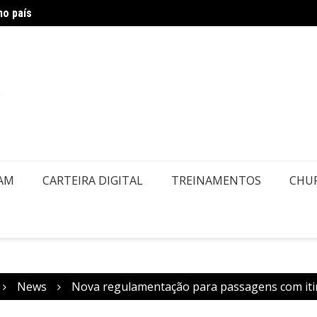
no país
Air Eu
embolsos por Doença ou Falecimento
EAM
CARTEIRA DIGITAL
TREINAMENTOS
CHU
News
Nova regulamentação para passagens com itin