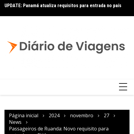
UPDATE: Panamá atualiza requisitos para entrada no país
No
Latam: novas rotas com Embraer E195-E2
Página inicial
2024
novembro
27
News
Passageiros de Ruanda: Novo requisito para