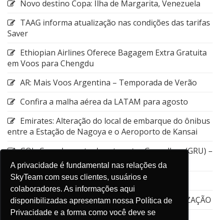
Novo destino Copa: Ilha de Margarita, Venezuela
TAAG informa atualização nas condições das tarifas
Saver
Ethiopian Airlines Oferece Bagagem Extra Gratuita
em Voos para Chengdu
AR: Mais Voos Argentina – Temporada de Verão
Confira a malha aérea da LATAM para agosto
Emirates: Alteração do local de embarque do ônibus
entre a Estação de Nagoya e o Aeroporto de Kansai
GOL: Cancelamento da rota entre Guarulhos (GRU) –
Aruba (AUA)
A privacidade é fundamental nas relações da
SkyTeam com seus clientes, usuários e
Emirates: Viagens flexíveis
colaboradores. As informações aqui
EMIRATES – Dubai Connect – STPC – ATUALIZAÇÃO
disponibilizadas apresentam nossa Política de
Privacidade e a forma como você deve se