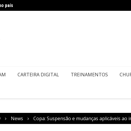
no país
Copa –
EAM
CARTEIRA DIGITAL
TREINAMENTOS
CHU
9
News
Copa: Suspensão e mudanças aplicáveis ao 