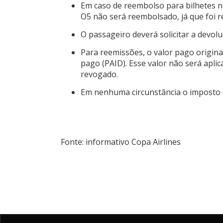
Em caso de reembolso para bilhetes nã
O5 não será reembolsado, já que foi 
O passageiro deverá solicitar a devolu
Para reemissões, o valor pago origi
pago (PAID). Esse valor não será apli
revogado.
Em nenhuma circunstância o imposto 
Fonte: informativo Copa Airlines
Voos Azul para Lisboa com a euroAtlantic: 