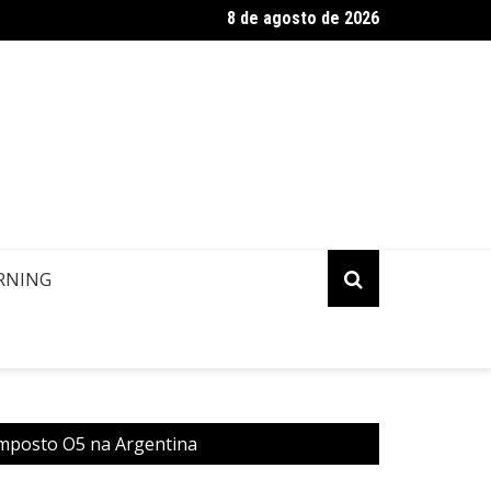
8 de agosto de 2026
 Atualização: Política de Alterações e Reembolsos por Doença 
RNING
imposto O5 na Argentina