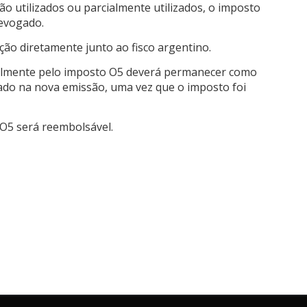
o utilizados ou parcialmente utilizados, o imposto
revogado.
ção diretamente junto ao fisco argentino.
nalmente pelo imposto O5 deverá permanecer como
cado na nova emissão, uma vez que o imposto foi
O5 será reembolsável.
tudo
Skyteam: Entre as 10 Maiores Consolidadoras de