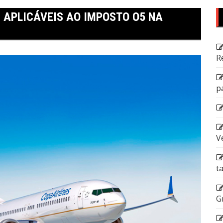
 APLICÁVEIS AO IMPOSTO O5 NA
R
p
V
t
G