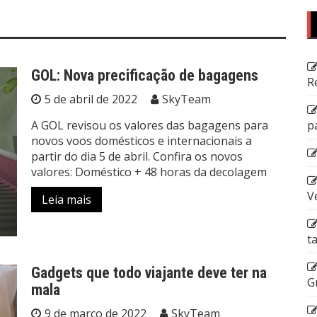
GOL: Nova precificação de bagagens
R
5 de abril de 2022
SkyTeam
A GOL revisou os valores das bagagens para
p
novos voos domésticos e internacionais a
partir do dia 5 de abril. Confira os novos
valores: Doméstico + 48 horas da decolagem
V
Leia mais
t
Gadgets que todo viajante deve ter na
G
mala
9 de março de 2022
SkyTeam