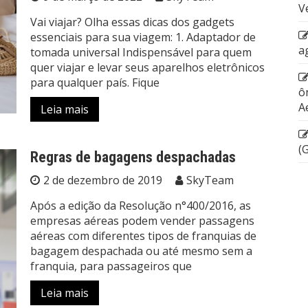
V
Vai viajar? Olha essas dicas dos gadgets
essenciais para sua viagem: 1. Adaptador de
a
tomada universal Indispensável para quem
quer viajar e levar seus aparelhos eletrônicos
para qualquer país. Fique
ô
A
Leia mais
(
Regras de bagagens despachadas
2 de dezembro de 2019
SkyTeam
Após a edição da Resolução n°400/2016, as
empresas aéreas podem vender passagens
aéreas com diferentes tipos de franquias de
bagagem despachada ou até mesmo sem a
franquia, para passageiros que
Leia mais