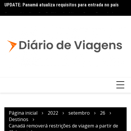
UPDATE: Panamá atualiza requisitos para entrada no país
Ai
Copa – Atualização: Política de Alterações e Reembolsos
por Doença ou Falecimento
Página inicial
2022
setembro
26
Destinos
Canadá removerá restrições de viagem a partir de